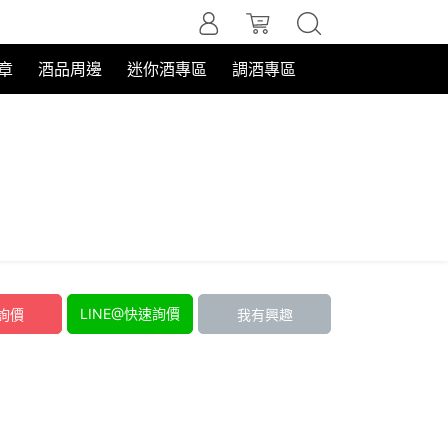
章
酒品周邊
迷你酒專區
調酒專區
克商人布魯克琴酒
酒！
LINE@快速詢價
詢價
我有興趣