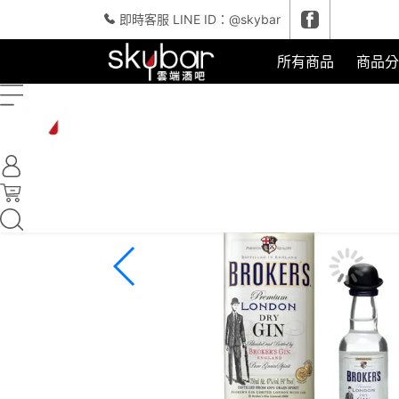
即時客服 LINE ID：@skybar
所有商品
,
琴酒
,
★ 買大送小
★買一
所有商品
商品分