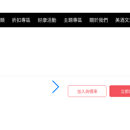
送一 英國柏克商人布魯克琴酒
類
折扣專區
好康活動
主題專區
關於我們
美酒文
★買一送一 英國柏
現在買 700ml 立即送 50ml 迷你
Broker's London Dry Gin
NT$750
加入詢價車
立即