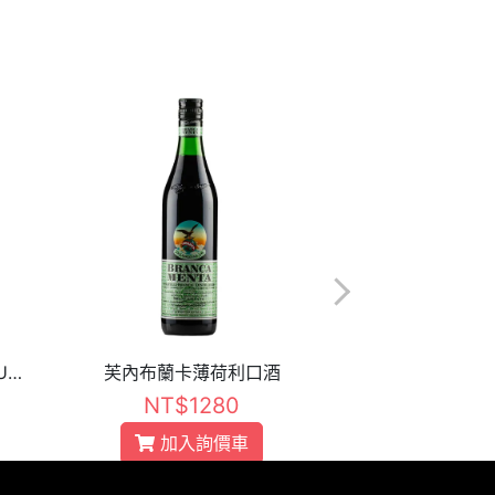
千代結 柚子果實酒 ULTRA YUZU
芙內布蘭卡薄荷利口酒
博蓋蒂 義式咖
NT$1280
NT$1
加入詢價車
加入