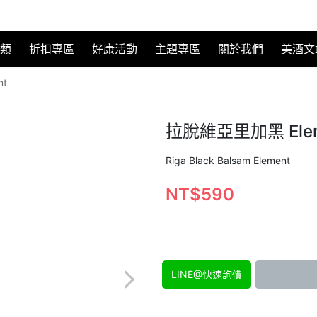
類
折扣專區
好康活動
主題專區
關於我們
美酒文
t
拉脫維亞里加黑 Elem
Riga Black Balsam Element
NT$590
LINE@快速詢價