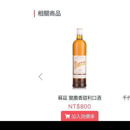
相關商品
柑橘 38% 香甜酒
蘇茲 龍膽香甜利口酒
$470
NT$800
入詢價車
加入詢價車