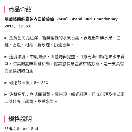
商品介紹
法國格蘭蘇夏多內白葡萄酒 250ml Grand Sud Chardonnay
2011, 12.5%
►
金黃色閃亮色澤；新鮮複雜的水果香氣，表現出新鮮水果、白
桃、香瓜、柑橘、野玫瑰、奶油香味。
►
適度酸度，中度濃郁，酒體均衡完整，口感充滿和諧花果水果香
氣，甜美的氣味圓融和諧，餘韻悠長帶豐富柑橘芳香，是一支具有
異國情調的白酒。
►
最適飲溫度：8~12°C
► 佐餐搭配
：各式開胃菜、燒烤類、韓式料理、日式料理及中式重
口味佳肴、起司、甜點水果。
規格說明
品牌：Grand Sud