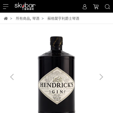
,
所有商品
琴酒
蘇格蘭亨利爵士琴酒