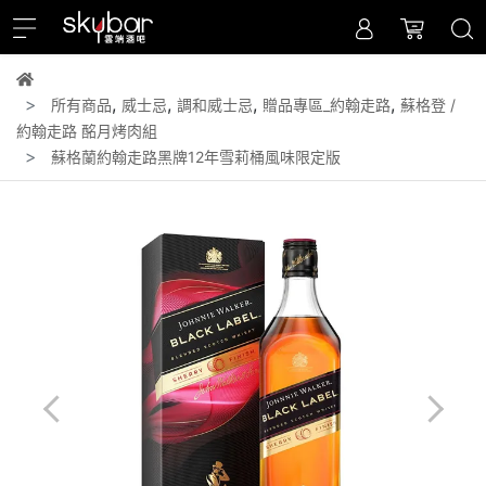
,
,
,
,
所有商品
威士忌
調和威士忌
贈品專區_約翰走路
蘇格登 /
約翰走路 酩月烤肉組
蘇格蘭約翰走路黑牌12年雪莉桶風味限定版