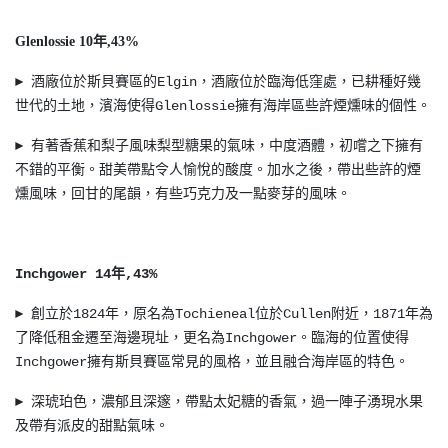
Glenlossie 10年,43%
► 酒廠位於斯貝賽區的Elgin，酒廠位於臨海低窪處，已耕種好幾
世代的土地，濱海使得Glenlossie擁有海岸區些許煙燻味的個性​。
► 有著香蕉和梨子風味梨型糖果的氣味，中度酒體，初嚐之下擁有
不錯的平衡。甜美帶點令人愉悅的酸度。加水之後，帶出些許的煙
燻風味，回甘的尾韻，有些巧克力及一點麥芽的風味。
Inchgower 14年,43%
► 創立於1824年，原名為Tochieneal位於Cullen附近，1871年為
了降低租金遷至海邊現址，更名為Inchgower。臨海的位置使得
Inchgower擁有斯貝賽區常見的風格，並且融合海岸區的特色。
► 深琥珀色，濃郁且深邃，帶點太妃糖的香氣，過一陣子湧現水果
及帶有派皮的甜點氣味。