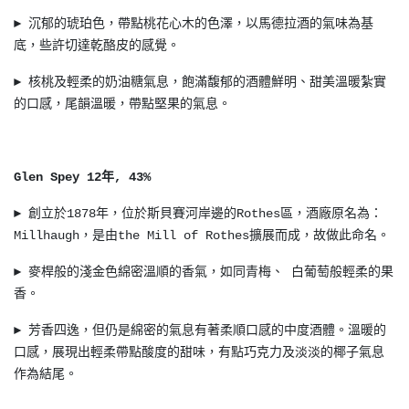
► 沉郁的琥珀色，帶點桃花心木的色澤，以馬德拉酒的氣味為基
底，些許切達乾酪皮的感覺。
► 核桃及輕柔的奶油糖氣息，飽滿馥郁的酒體鮮明、甜美溫暖紮實
的口感，尾韻溫暖，帶點堅果的氣息。
Glen Spey 12年, 43%
► 創立於1878年，位於斯貝賽河岸邊的Rothes區，酒廠原名為：
Millhaugh，是由the Mill of Rothes擴展而成，故做此命名。
► 麥桿般的淺金色綿密溫順的香氣，如同青梅、 白葡萄般輕柔的果
香。
► 芳香四逸，但仍是綿密的氣息有著柔順口感的中度酒體。溫暖的
口感，展現出輕柔帶點酸度的甜味，有點巧克力及淡淡的椰子氣息
作為結尾。