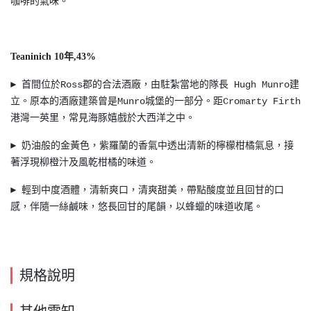
咖啡的氣味。
Teaninich 10年,43%
► 首間位於Ross郡的合法酒廠，由駐紮當地的隊長 Hugh Munro建
立。原本的酒廠建築曾是Munro城堡的一部分。距Cromarty Firth
港灣一英里，常見海豚嬉戲於大西洋之中。
► 奶油般的金黃色，紫羅蘭的香氣中透出清新的檸檬柑橘氣息，接
著浮現柳橙汁及風乾柑橘的味道。
► 輕到中度酒體，清新爽口，清爽甜美，帶點酸度並且回甘的口
感，伴隨一絲鹹味，悠長回甘的尾韻，以蜂蠟的味道收尾。
規格說明