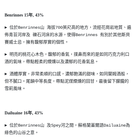
Benrinnes 15年, 43%
► 位於Benrinnes山 海拔700英尺高的地方，流經花崗岩地質、遍
佈青苔河岸及 礫石河床的水源，使得Benrinnes 有別於其他斯貝
賽威士忌，擁有馥郁厚實的個性。
► 明亮的桃花心木色，馥郁的香氣，撲鼻而來的是如同巧克力利口
酒的氣味，帶點輕柔的煙燻以及濃郁的花香氣息。
► 酒體厚實，非常柔順的口感，濃郁飽滿的甜味，如同蘭姆酒般，
但不膩口。尾韻中等長度，帶點泥煤煙燻的回甘，最後留下朦朧的
雪莉風味。
Dailuaine 16年, 43%
► 位於Benrinnes山 及Spey河之間，蘇格蘭蓋爾語Dailuaine為
綠色的山谷之意。