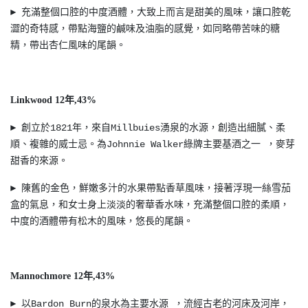
► 充滿整個口腔的中度酒體，大致上而言是甜美的風味，讓口腔乾
澀的奇特感，帶點海鹽的鹹味及油脂的感覺，如同略帶苦味的糖
精，帶出杏仁風味的尾韻。
Linkwood 12年,43%
► 創立於1821年，來自Millbuies湧泉的水源，創造出細膩、柔
順、複雜的威士忌。為Johnnie Walker綠牌主要基酒之一 ，麥芽
甜香的來源。
► 陳舊的金色，鮮嫩多汁的水果帶點香草風味，接著浮現一絲雪茄
盒的氣息，和女士身上淡淡的奢華香水味，充滿整個口腔的柔順，
中度的酒體帶有松木的風味，悠長的尾韻。
Mannochmore 12年,43%
► 以Bardon Burn的泉水為主要水源 ，流經古老的河床及河岸，