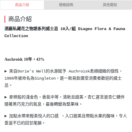
商品介紹
規格說明
其他需知
商品介紹
酒廠私藏花之物語系列威士忌 10入/組 Diageo Flora & Fauna
Collection
Auchroisk 10年，43%
► 來自Dorie’s Well的水源賦予 Auchroisk柔順細緻的個性，
1986年被命名為Singleton，是一款易飲廣受消費者歡迎的威士
忌。
► 麥桿般的淺金色，香氣中等，清新且甜美。杏仁甚至是杏仁糖伴
隨著黑巧克力的氣息，最後轉變為堅果味。
► 加點水帶來輕柔悅人的口感 ，入口甜美且帶點水果的酸味，令人
垂涎不已的回甘尾韻。