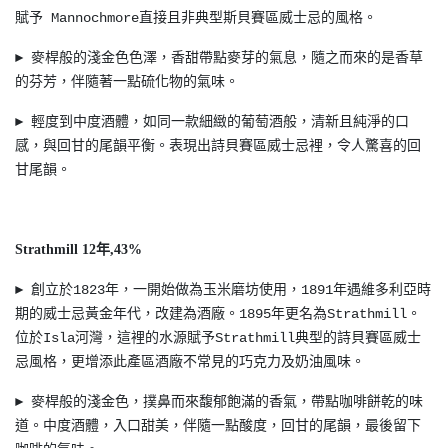
賦予 Mannochmore直接且非典型斯貝賽區威士忌的風格。
► 麥桿般的淺金色色澤，香甜帶點麥芽的氣息，隨之而來的是香草
的芬芳，伴隨著一點硫化物的氣味。
► 輕度到中度酒體，如同一款細緻的葡萄酒般，清新且純淨的口
感，與回甘的尾韻平衡。表現出詩貝賽區威士忌裡，令人驚喜的回
甘尾韻。
Strathmill 12年,43%
► 創立於1823年，一開始做為玉米磨坊使用，1891年遇維多利亞時
期的威士忌黃金年代，改建為酒廠。1895年更名為Strathmill。
位於Isla河灣，這裡的水源賦予Strathmill典型的詩貝賽區威士
忌風格，更增添此產區酒廠不常見的巧克力及奶油風味。
► 麥桿般的淺金色，撲鼻而來馥郁飽滿的香氣，帶點咖啡餅乾的味
道。中度酒體，入口甜美，伴隨一點酸度，回甘的尾韻，最後留下