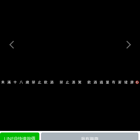
【絕版品】布萊迪經典萊迪 單一純麥威士忌 4500ml
NT$12500
加入詢價車
Copyright ©
雲端酒吧 skybar
All Rights Reserved. Designed by
LINE@快速詢價
我有興趣